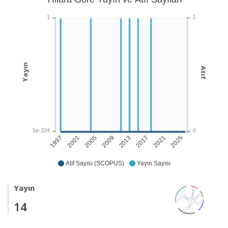
1
1
Yayın
Atıf
5e-324
0
2001
2005
2009
2013
2017
2021
2025
1997
Atıf Sayısı (SCOPUS)
Yayın Sayısı
Yayın
14