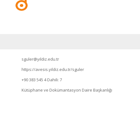
sguler@yildiz.edu.tr
https://avesis.yildiz.edu.tr/sguler
+90 383 545 4
Dahili: 7
Kütüphane ve Dokümantasyon Daire Başkanlığı