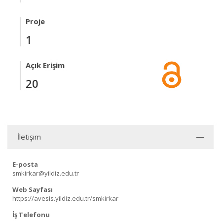
Proje
1
Açık Erişim
20
İletişim
E-posta
smkirkar@yildiz.edu.tr
Web Sayfası
https://avesis.yildiz.edu.tr/smkirkar
İş Telefonu