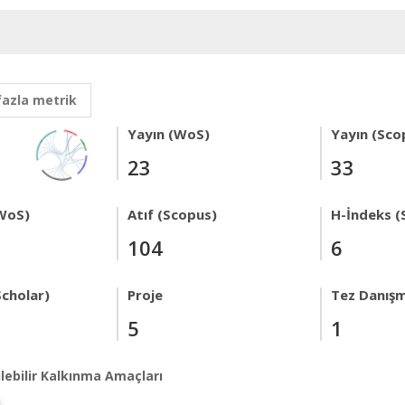
fazla metrik
Yayın (WoS)
Yayın (Sco
23
33
WoS)
Atıf (Scopus)
H-İndeks (
104
6
Scholar)
Proje
Tez Danışm
5
1
lebilir Kalkınma Amaçları