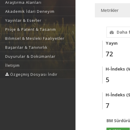
Araştırma Alanları
Metrikler
Akademik İdari Deneyim
Yayınlar & Eserler
Proje & Patent & Tasarım
Daha 
Bilimsel & Mesleki Faaliyetler
Yayın
Başarılar & Tanınırlık
72
Duyurular & Dokümanlar
İletişim
H-İndeks (
Özgeçmiş Dosyası İndir
5
H-İndeks (
7
BM Sürdürü