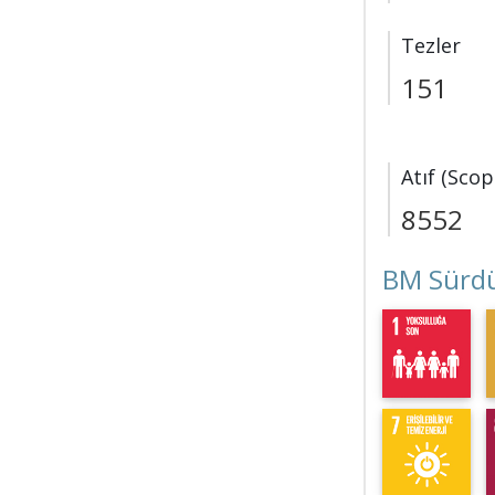
Tezler
151
Atıf (Scop
8552
BM Sürdü