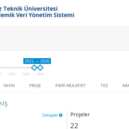
ız Teknik Üniversitesi
emik Veri Yönetim Sistemi
2021 — 2026
2
2003
2015
2026
YAYIN
PROJE
FIKRI MÜLKIYET
TEZ
AR
kış
Projeler
Detaylar
22