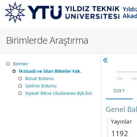
Yıld
Akad
Birimlerde Araştırma
Birimler
İktisadi ve İdari Bilimler Fak.
İktisat Bölümü
1980
199
İşletme Bölümü
ÖZET
Siyaset Bili.ve Uluslararası ilişk.Böl.
Genel Ba
Yayınlar
1192