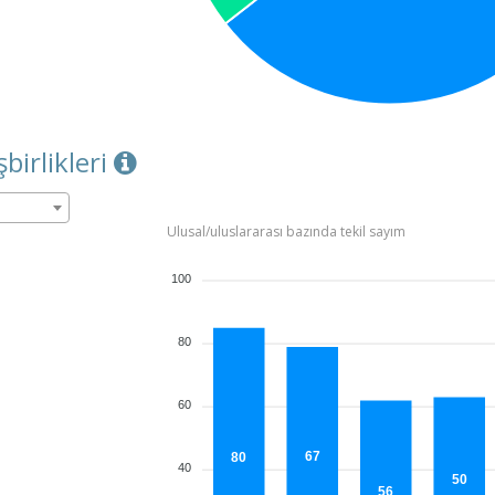
şbirlikleri
Ulusal/uluslararası bazında tekil sayım
100
80
60
67
80
40
50
56