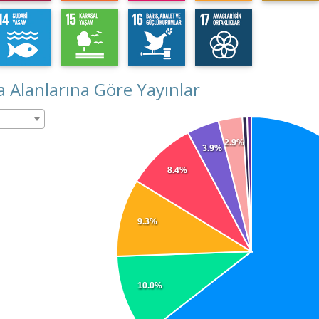
 Alanlarına Göre Yayınlar
2.9%
3.9%
8.4%
9.3%
10.0%