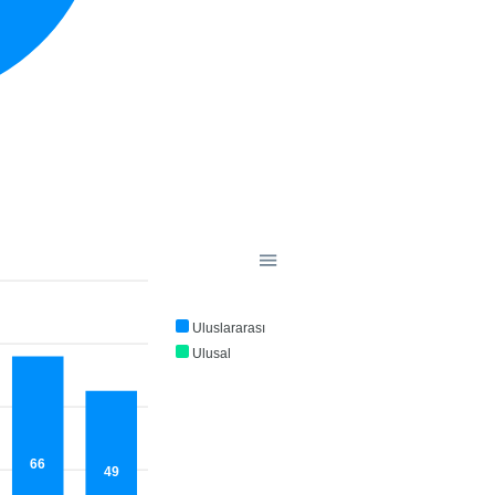
Uluslararası
Ulusal
66
49