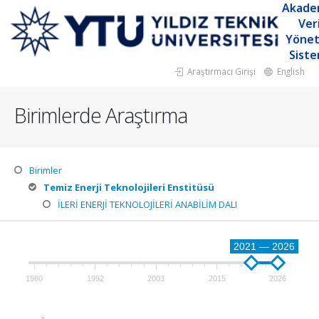
Akade
Ver
Yöne
Siste
Araştırmacı Girişi
English
Birimlerde Araştırma
Birimler
Temiz Enerji Teknolojileri Enstitüsü
İLERİ ENERJİ TEKNOLOJİLERİ ANABİLİM DALI
2021 — 2026
1980
1992
2003
2015
2026