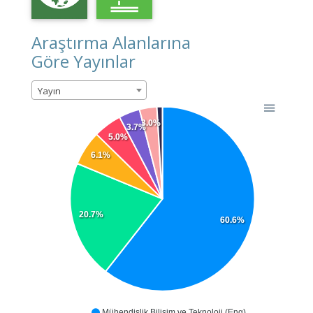
Araştırma Alanlarına
Göre Yayınlar
Yayın
3.0%
3.7%
5.0%
6.1%
20.7%
60.6%
Mühendislik Bilişim ve Teknoloji (Eng)