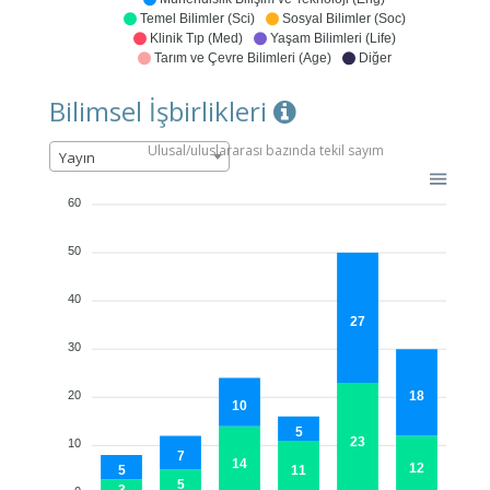
Temel Bilimler (Sci)
Sosyal Bilimler (Soc)
Klinik Tıp (Med)
Yaşam Bilimleri (Life)
Tarım ve Çevre Bilimleri (Age)
Diğer
Bilimsel İşbirlikleri
Ulusal/uluslararası bazında tekil sayım
Yayın
60
50
40
27
30
18
20
10
5
23
10
7
14
12
5
11
5
3