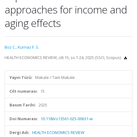
approaches for income and
aging effects
Boz C.
,
Kurnaz F. S.
HEALTH ECONOMICS REVIEW, cilt.15, ss.1-24, 2025 (SSCI, Scopus)
Yayın Türü:
Makale / Tam Makale
Cilt numarası:
15
Basım Tarihi:
2025
Doi Numarası:
10.1186/s13561-025-00631-w
Dergi Adı:
HEALTH ECONOMICS REVIEW