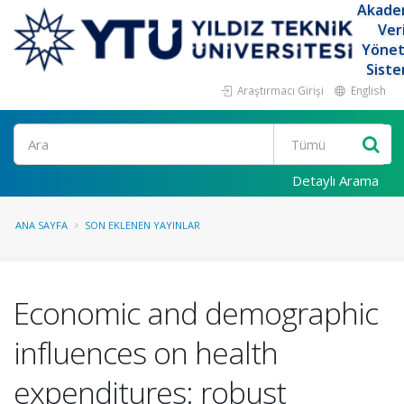
Akade
Ver
Yöne
Siste
Araştırmacı Girişi
English
Ara
Detaylı Arama
ANA SAYFA
SON EKLENEN YAYINLAR
Economic and demographic
influences on health
expenditures: robust