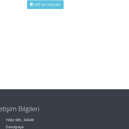
Atıf İçin Kopyala
letişim Bilgileri
Yıldız Mh., 34349
Davutpaşa