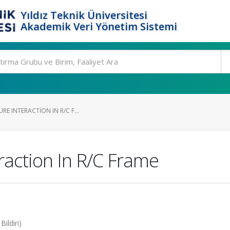
Yıldız Teknik Üniversitesi
Akademik Veri Yönetim Sistemi
RE INTERACTION IN R/C F...
eraction In R/C Frame
ildiri)