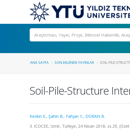
Ara
ANA SAYFA
SON EKLENEN YAYINLAR
SOIL-PILE-STRUCTU
Soil-Pile-Structure Int
Keskin E.
,
Şahin B.
,
Fahjan Y.
,
DORAN B.
3. ICOCEE, İzmir, Türkiye, 24 Nisan 2018, ss.29, (Özet B