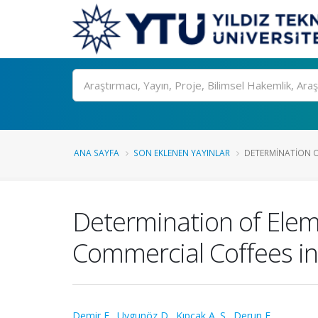
Ara
ANA SAYFA
SON EKLENEN YAYINLAR
DETERMINATION O
Determination of Ele
Commercial Coffees in
Demir F.
,
Uygunöz D.
,
Kıpçak A. S.
,
Derun E.