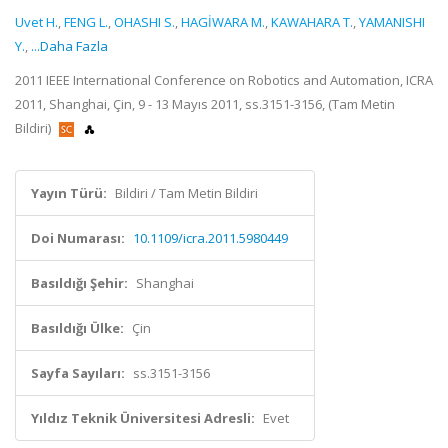
Uvet H.
,
FENG L.
,
OHASHI S.
,
HAGİWARA M.
,
KAWAHARA T.
,
YAMANISHI
Y.
,
...Daha Fazla
2011 IEEE International Conference on Robotics and Automation, ICRA
2011, Shanghai, Çin, 9 - 13 Mayıs 2011, ss.3151-3156, (Tam Metin
Bildiri)
Yayın Türü:
Bildiri / Tam Metin Bildiri
Doi Numarası:
10.1109/icra.2011.5980449
Basıldığı Şehir:
Shanghai
Basıldığı Ülke:
Çin
Sayfa Sayıları:
ss.3151-3156
Yıldız Teknik Üniversitesi Adresli:
Evet