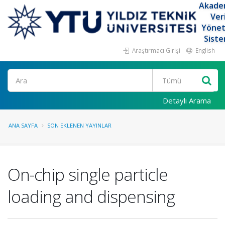
Akade
Ver
Yöne
Siste
Araştırmacı Girişi
English
Ara
Detaylı Arama
ANA SAYFA
SON EKLENEN YAYINLAR
On-chip single particle
loading and dispensing