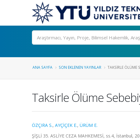
Ara
ANA SAYFA
SON EKLENEN YAYINLAR
TAKSIRLE ÖLÜME S
Taksirle Ölüme Sebebi
ÖZÇIRA S.
,
AYÇİÇEK E.
,
ÜRÜM E.
ŞİŞLİ 35. ASLİYE CEZA MAHKEMESİ, ss.4, İstanbul, 2