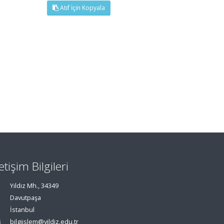
Atıf İçin Kopyala
letişim Bilgileri
Yıldız Mh., 34349
Davutpaşa
İstanbul
bilgiislem@yildiz.edu.tr