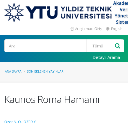
Akade
Ver
Yöne
Siste
Araştırmacı Girişi
English
Ara
Detaylı Arama
ANA SAYFA
SON EKLENEN YAYINLAR
Kaunos Roma Hamamı
Özer N. O.
,
ÖZER Y.