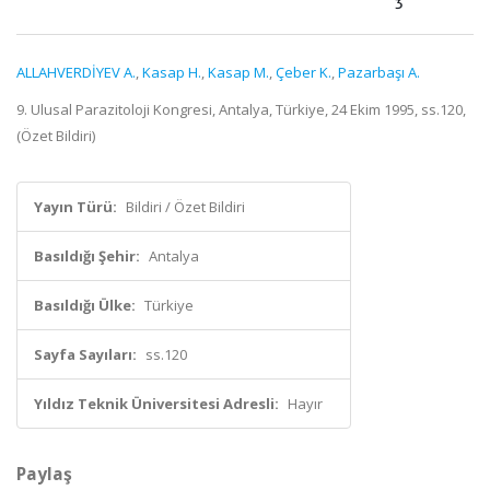
ALLAHVERDİYEV A.
,
Kasap H.
,
Kasap M.
,
Çeber K.
,
Pazarbaşı A.
9. Ulusal Parazitoloji Kongresi, Antalya, Türkiye, 24 Ekim 1995, ss.120,
(Özet Bildiri)
Yayın Türü:
Bildiri / Özet Bildiri
Basıldığı Şehir:
Antalya
Basıldığı Ülke:
Türkiye
Sayfa Sayıları:
ss.120
Yıldız Teknik Üniversitesi Adresli:
Hayır
Paylaş