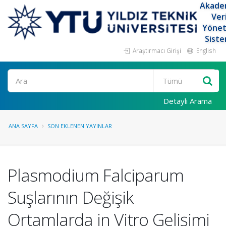
Akade
Ver
Yöne
Siste
Araştırmacı Girişi
English
Ara
Detaylı Arama
ANA SAYFA
SON EKLENEN YAYINLAR
Plasmodium Falciparum
Suşlarının Değişik
Ortamlarda in Vitro Gelişimi