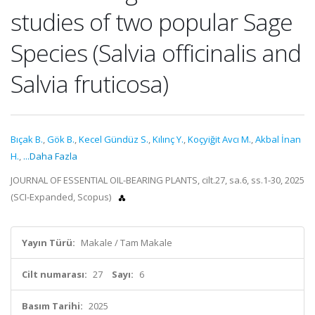
studies of two popular Sage
Species (Salvia officinalis and
Salvia fruticosa)
Bıçak B.
,
Gök B.
,
Kecel Gündüz S.
,
Kılınç Y.
,
Koçyiğit Avcı M.
,
Akbal İnan
H.
,
...Daha Fazla
JOURNAL OF ESSENTIAL OIL-BEARING PLANTS, cilt.27, sa.6, ss.1-30, 2025
(SCI-Expanded, Scopus)
Yayın Türü:
Makale / Tam Makale
Cilt numarası:
27
Sayı:
6
Basım Tarihi:
2025