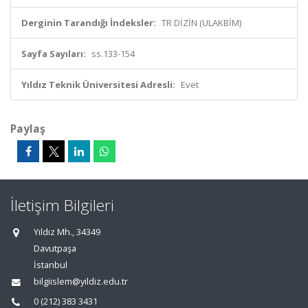
Derginin Tarandığı İndeksler:
TR DİZİN (ULAKBİM)
Sayfa Sayıları:
ss.133-154
Yıldız Teknik Üniversitesi Adresli:
Evet
Paylaş
İletişim Bilgileri
Yıldız Mh., 34349
Davutpaşa
İstanbul
bilgiislem@yildiz.edu.tr
0 (212) 383 3431