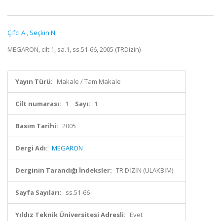
Çifci A.
,
Seçkin N.
MEGARON, cilt.1, sa.1, ss.51-66, 2005 (TRDizin)
Yayın Türü:
Makale / Tam Makale
Cilt numarası:
1
Sayı:
1
Basım Tarihi:
2005
Dergi Adı:
MEGARON
Derginin Tarandığı İndeksler:
TR DİZİN (ULAKBİM)
Sayfa Sayıları:
ss.51-66
Yıldız Teknik Üniversitesi Adresli:
Evet