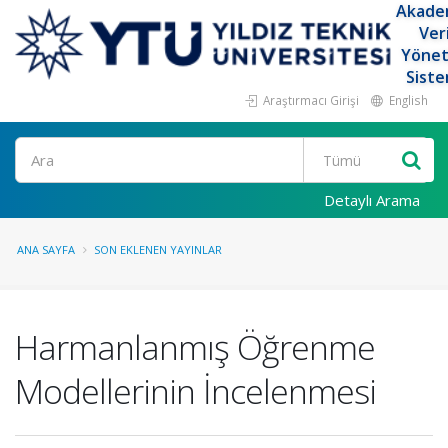
Akade
Ver
Yöne
Siste
Araştırmacı Girişi
English
Ara
Detaylı Arama
ANA SAYFA
SON EKLENEN YAYINLAR
Harmanlanmış Öğrenme
Modellerinin İncelenmesi