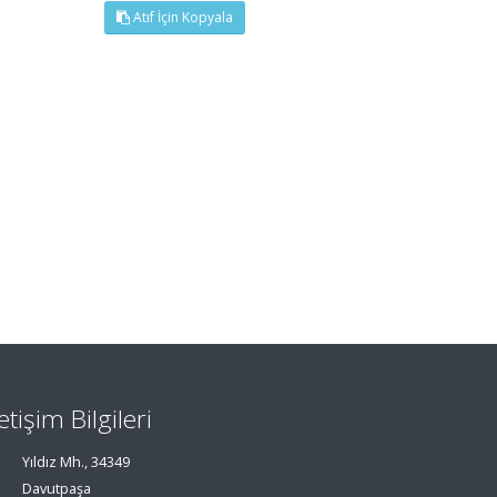
Atıf İçin Kopyala
letişim Bilgileri
Yıldız Mh., 34349
Davutpaşa