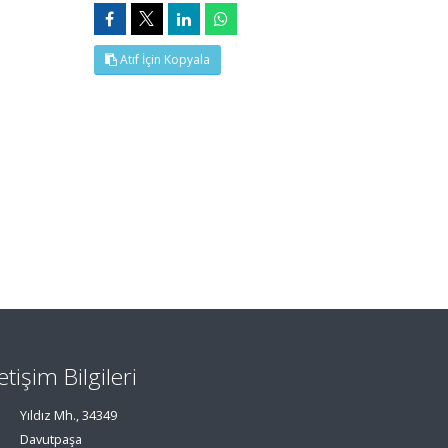
Atıf İçin Kopyala
letişim Bilgileri
Yıldız Mh., 34349
Davutpaşa