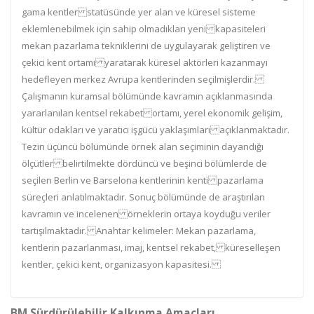
gama kentler statüsünde yer alan ve küresel sisteme
eklemlenebilmek için sahip olmadıkları yeni kapasiteleri
mekan pazarlama tekniklerini de uygulayarak geliştiren ve
çekici kent ortamı yaratarak küresel aktörleri kazanmayı
hedefleyen merkez Avrupa kentlerinden seçilmişlerdir.
Çalışmanın kuramsal bölümünde kavramın açıklanmasında
yararlanılan kentsel rekabet ortamı, yerel ekonomik gelişim,
kültür odakları ve yaratıcı işgücü yaklaşımları açıklanmaktadır.
Tezin üçüncü bölümünde örnek alan seçiminin dayandığı
ölçütler belirtilmekte dördüncü ve beşinci bölümlerde de
seçilen Berlin ve Barselona kentlerinin kenti pazarlama
süreçleri anlatılmaktadır. Sonuç bölümünde de araştırılan
kavramın ve incelenen örneklerin ortaya koyduğu veriler
tartışılmaktadır. Anahtar kelimeler: Mekan pazarlama,
kentlerin pazarlanması, imaj, kentsel rekabet, küreselleşen
kentler, çekici kent, organizasyon kapasitesi.
BM Sürdürülebilir Kalkınma Amaçları