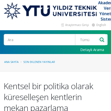
Akade
Ver
Yöne
Siste
Araştırmacı Girişi
English
Ara
Detaylı Arama
ANA SAYFA
SON EKLENEN YAYINLAR
Kentsel bir politika olarak
küreselleşen kentlerin
mekan pazarlama