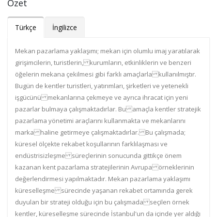
Özet
Türkçe
İngilizce
Mekan pazarlama yaklaşımı; mekan için olumlu imaj yaratılarak
girişimcilerin, turistlerin, kurumların, etkinliklerin ve benzeri
öğelerin mekana çekilmesi gibi farklı amaçlarla kullanılmıştır.
Bugün de kentler turistleri, yatırımları, şirketleri ve yetenekli
işgücünü mekanlarına çekmeye ve ayrıca ihracat için yeni
pazarlar bulmaya çalışmaktadırlar. Bu amaçla kentler stratejik
pazarlama yönetimi araçlarını kullanmakta ve mekanlarını
marka haline getirmeye çalışmaktadırlar. Bu çalışmada;
küresel ölçekte rekabet koşullarının farklılaşması ve
endüstrisizleşme süreçlerinin sonucunda gittikçe önem
kazanan kent pazarlama stratejilerinin Avrupa örneklerinin
değerlendirmesi yapılmaktadır. Mekan pazarlama yaklaşımı
küreselleşme sürecinde yaşanan rekabet ortamında gerek
duyulan bir strateji olduğu için bu çalışmada seçilen örnek
kentler, küreselleşme sürecinde İstanbul'un da içinde yer aldığı