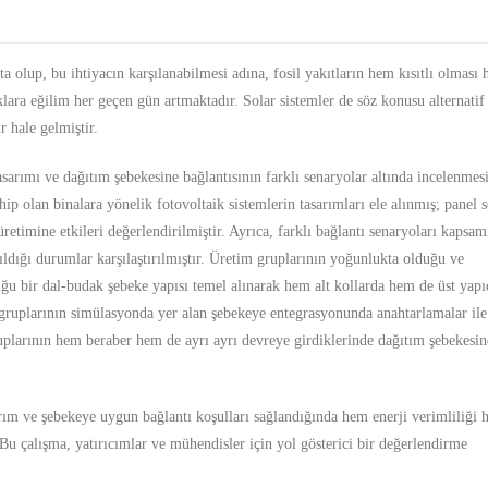
 olup, bu ihtiyacın karşılanabilmesi adına, fosil yakıtların hem kısıtlı olması
klara eğilim her geçen gün artmaktadır. Solar sistemler de söz konusu alternatif
r hale gelmiştir.
tasarımı ve dağıtım şebekesine bağlantısının farklı senaryolar altında incelenmes
ip olan binalara yönelik fotovoltaik sistemlerin tasarımları ele alınmış; panel 
 üretimine etkileri değerlendirilmiştir. Ayrıca, farklı bağlantı senaryoları kapsam
tıldığı durumlar karşılaştırılmıştır. Üretim gruplarının yoğunlukta olduğu ve
duğu bir dal-budak şebeke yapısı temel alınarak hem alt kollarda hem de üst yapı
 gruplarının simülasyonda yer alan şebekeye entegrasyonunda anahtarlamalar ile
uplarının hem beraber hem de ayrı ayrı devreye girdiklerinde dağıtım şebekesin
arım ve şebekeye uygun bağlantı koşulları sağlandığında hem enerji verimliliği
u çalışma, yatırıcımlar ve mühendisler için yol gösterici bir değerlendirme