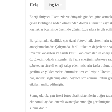
Türkçe
İngilizce
Enerji ihtiyacı ülkemizde ve dünyada günden güne artmakta
çevre kirliliğine neden olmasından dolayı alternatif kayna
kaynaklar içerisinde özellikle günümüzde sıkça tercih edili
Bu çalışmada, özellikle çatı üzeri fotovoltaik sistemlerin 
amaçlanmaktadır. Çalışmada, farklı tüketim değerlerine sah
inverter kapasitesi ve farklı kesitli kablolamalar ile enerji
öz tüketim odaklı sistemler ile fazla enerjinin şebekeye sa
şebekeden sürekli enerji talep eden tesislerin fazla bulun
gerilim ve yüklenmeleri durumları test edilmiştir. Üretim
bağlantıları sağlanmış olup, böylece söz konusu üretim gr
etkileri analiz edilmiştir.
Sonuç olarak, çatı üzeri fotovoltaik sistemlerin doğru tas
ekonomik açıdan önemli avantajlar sunduğu görülmüştür. B
sunmaktadır.