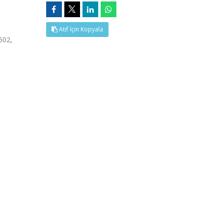
Atıf İçin Kopyala
502,