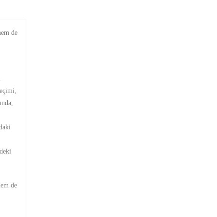
 hem de
i
seçimi,
ında,
daki
deki
 hem de