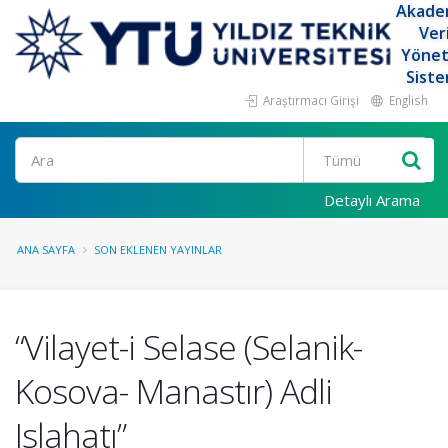
Akade
Ver
Yöne
Siste
Araştırmacı Girişi
English
Ara
Detaylı Arama
ANA SAYFA
SON EKLENEN YAYINLAR
“Vilayet-i Selase (Selanik-
Kosova- Manastır) Adli
Islahatı”