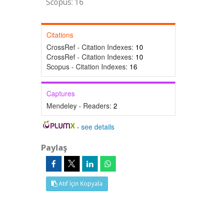
Scopus: 16
Citations
CrossRef - Citation Indexes:
10
CrossRef - Citation Indexes:
10
Scopus - Citation Indexes:
16
Captures
Mendeley - Readers:
2
-
see details
Paylaş
Atıf İçin Kopyala