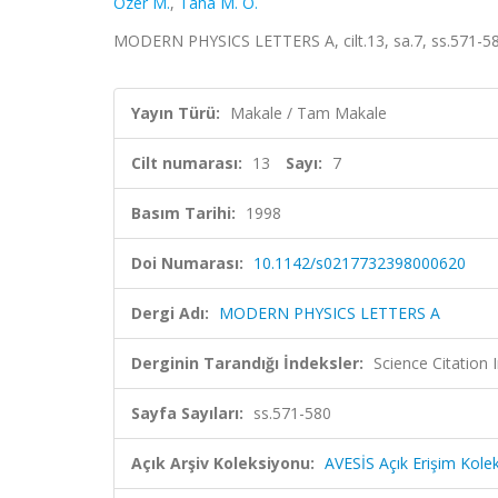
Ozer M.
,
Taha M. O.
MODERN PHYSICS LETTERS A, cilt.13, sa.7, ss.571-5
Yayın Türü:
Makale / Tam Makale
Cilt numarası:
13
Sayı:
7
Basım Tarihi:
1998
Doi Numarası:
10.1142/s0217732398000620
Dergi Adı:
MODERN PHYSICS LETTERS A
Derginin Tarandığı İndeksler:
Science Citation
Sayfa Sayıları:
ss.571-580
Açık Arşiv Koleksiyonu:
AVESİS Açık Erişim Kole