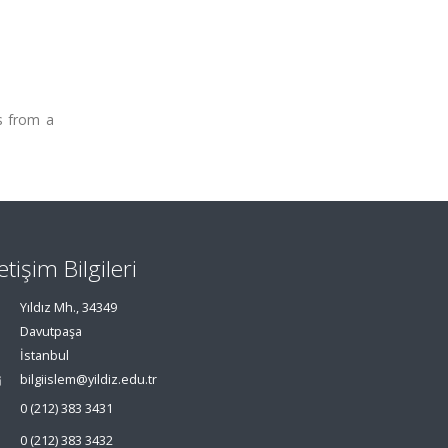
s from a
letişim Bilgileri
Yıldız Mh., 34349
Davutpaşa
İstanbul
bilgiislem@yildiz.edu.tr
0 (212) 383 3431
0 (212) 383 3432