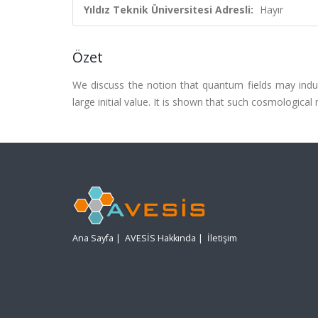
Yıldız Teknik Üniversitesi Adresli:
Hayır
Özet
We discuss the notion that quantum fields may ind
large initial value. It is shown that such cosmological
Ana Sayfa
|
AVESİS Hakkında
|
İletişim