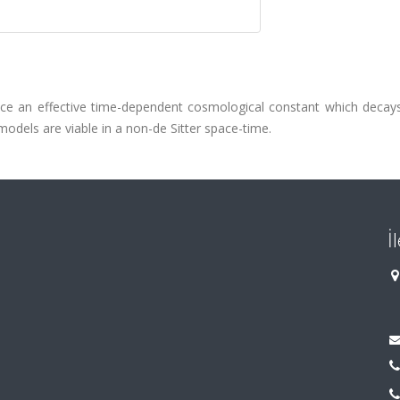
uce an effective time-dependent cosmological constant which decay
 models are viable in a non-de Sitter space-time.
İ