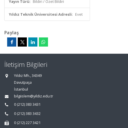
Yayın Türü:
Bildiri / Özet Bildiri
Yıldız Teknik Üniversitesi Adresli:
Evet
Paylaş
İletişim Bilgileri
Yıldız Mh., 34349
Davutpaşa
İstanbul
bilgiislem@yildiz.edu.tr
0 (212) 383 3431
0 (212) 383 3432
0 (212) 227 3421