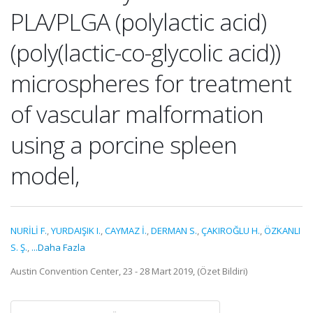
PLA/PLGA (polylactic acid)
(poly(lactic-co-glycolic acid))
microspheres for treatment
of vascular malformation
using a porcine spleen
model,
NURİLİ F.
,
YURDAIŞIK I.
,
CAYMAZ İ.
,
DERMAN S.
,
ÇAKIROĞLU H.
,
ÖZKANLI
S. Ş.
,
...Daha Fazla
Austin Convention Center, 23 - 28 Mart 2019, (Özet Bildiri)