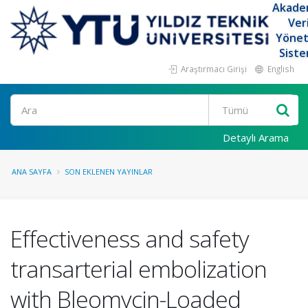
Akade
Ver
Yöne
Siste
Araştırmacı Girişi
English
Ara
Detaylı Arama
ANA SAYFA
SON EKLENEN YAYINLAR
Effectiveness and safety
transarterial embolization
with Bleomycin-Loaded