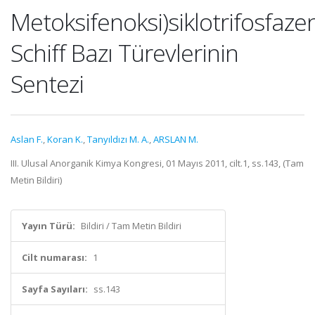
Metoksifenoksi)siklotrifosfaze
Schiff Bazı Türevlerinin
Sentezi
Aslan F.
,
Koran K.
,
Tanyıldızı M. A.
,
ARSLAN M.
III. Ulusal Anorganik Kimya Kongresi, 01 Mayıs 2011, cilt.1, ss.143, (Tam
Metin Bildiri)
Yayın Türü:
Bildiri / Tam Metin Bildiri
Cilt numarası:
1
Sayfa Sayıları:
ss.143