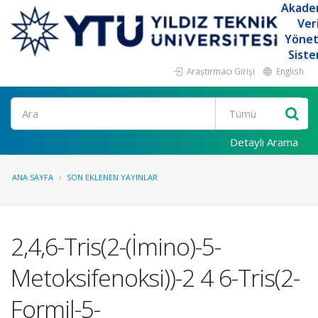
Akade
Ver
Yöne
Siste
Araştırmacı Girişi
English
Ara
Detaylı Arama
ANA SAYFA
SON EKLENEN YAYINLAR
2,4,6-Tris(2-(İmino)-5-
Metoksifenoksi))-2 4 6-Tris(2-
Formil-5-