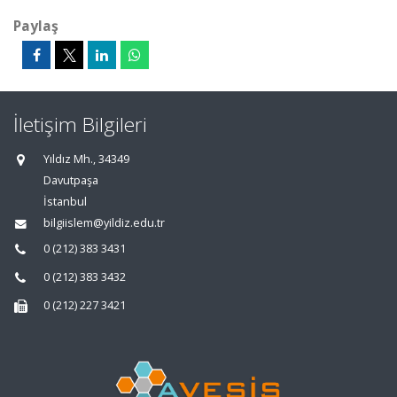
Paylaş
İletişim Bilgileri
Yıldız Mh., 34349
Davutpaşa
İstanbul
bilgiislem@yildiz.edu.tr
0 (212) 383 3431
0 (212) 383 3432
0 (212) 227 3421