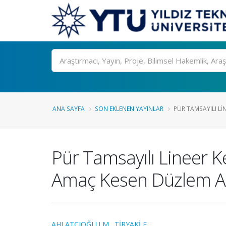
Ara
ANA SAYFA
SON EKLENEN YAYINLAR
PÜR TAMSAYILI LI
Pür Tamsayılı Lineer K
Amaç Kesen Düzlem Al
AHLATCIOĞLU M.
,
TİRYAKİ F.