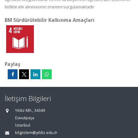
birlikte ele alınmasının önemini vurgulamaktadır
BM Sürdürülebilir Kalkınma Amaçları
Paylaş
İletişim Bilgileri
Yıldız Mh., 34349
Davutpaşa
İstanbul
bilgiislem@yildiz.edu.tr