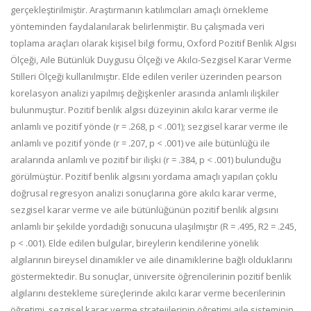
gerçekleştirilmiştir. Araştırmanın katılımcıları amaçlı örnekleme
yönteminden faydalanılarak belirlenmiştir. Bu çalışmada veri
toplama araçları olarak kişisel bilgi formu, Oxford Pozitif Benlik Algısı
Ölçeği, Aile Bütünlük Duygusu Ölçeği ve Akılcı-Sezgisel Karar Verme
Stilleri Ölçeği kullanılmıştır. Elde edilen veriler üzerinden pearson
korelasyon analizi yapılmış değişkenler arasında anlamlı ilişkiler
bulunmuştur. Pozitif benlik algısı düzeyinin akılcı karar verme ile
anlamlı ve pozitif yönde (r = .268, p < .001); sezgisel karar verme ile
anlamlı ve pozitif yönde (r = .207, p < .001) ve aile bütünlüğü ile
aralarında anlamlı ve pozitif bir ilişki (r = .384, p < .001) bulunduğu
görülmüştür. Pozitif benlik algısını yordama amaçlı yapılan çoklu
doğrusal regresyon analizi sonuçlarına göre akılcı karar verme,
sezgisel karar verme ve aile bütünlüğünün pozitif benlik algısını
anlamlı bir şekilde yordadığı sonucuna ulaşılmıştır (R = .495, R2 = .245,
p < .001). Elde edilen bulgular, bireylerin kendilerine yönelik
algılarının bireysel dinamikler ve aile dinamiklerine bağlı olduklarını
göstermektedir. Bu sonuçlar, üniversite öğrencilerinin pozitif benlik
algılarını destekleme süreçlerinde akılcı karar verme becerilerinin
öğretimi, sezgisel karar verme stratejilerinin öğretimi aile sisteminin