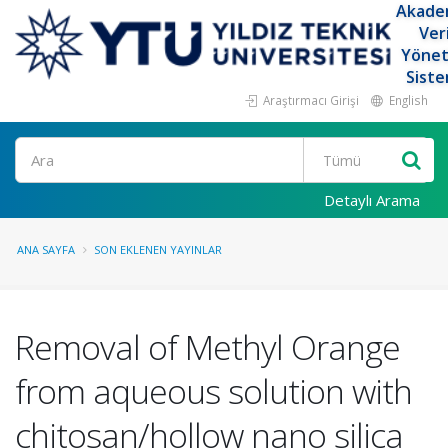
Akade
Ver
Yöne
Siste
Araştırmacı Girişi
English
Ara
Detaylı Arama
ANA SAYFA
SON EKLENEN YAYINLAR
Removal of Methyl Orange
from aqueous solution with
chitosan/hollow nano silica