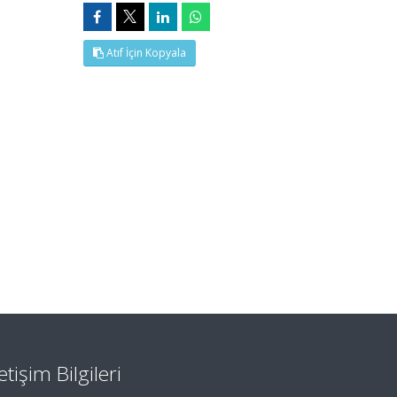
Atıf İçin Kopyala
letişim Bilgileri