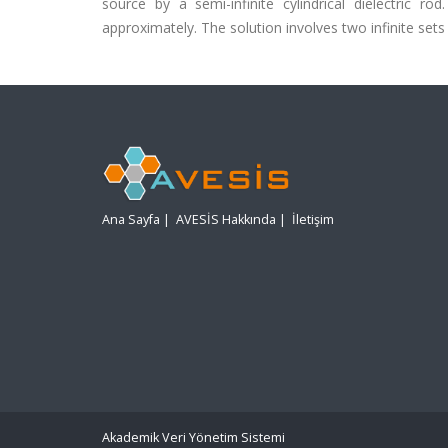
source by a semi-infinite cylindrical dielectric
approximately. The solution involves two infinite sets
Ana Sayfa
|
AVESİS Hakkında
|
İletişim
Akademik Veri Yönetim Sistemi