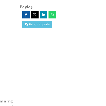
Paylaş
Atıf İçin Kopyala
om a ring