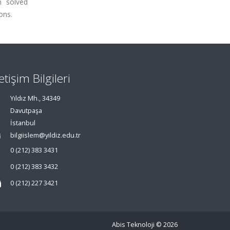
n solved
ons.
letişim Bilgileri
Yıldız Mh., 34349
Davutpaşa
İstanbul
bilgiislem@yildiz.edu.tr
0 (212) 383 3431
0 (212) 383 3432
0 (212) 227 3421
Abis Teknoloji
© 2026