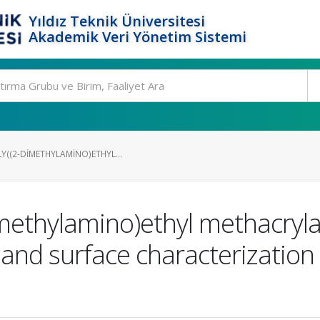
Yıldız Teknik Üniversitesi
Akademik Veri Yönetim Sistemi
Y((2-DIMETHYLAMINO)ETHYL...
imethylamino)ethyl methacryla
 and surface characterization