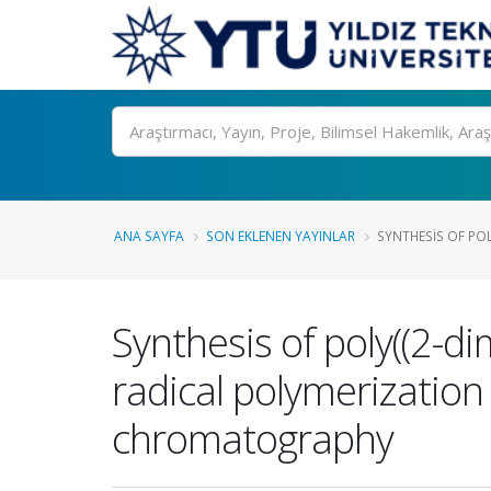
Ara
ANA SAYFA
SON EKLENEN YAYINLAR
SYNTHESIS OF POL
Synthesis of poly((2-d
radical polymerization
chromatography