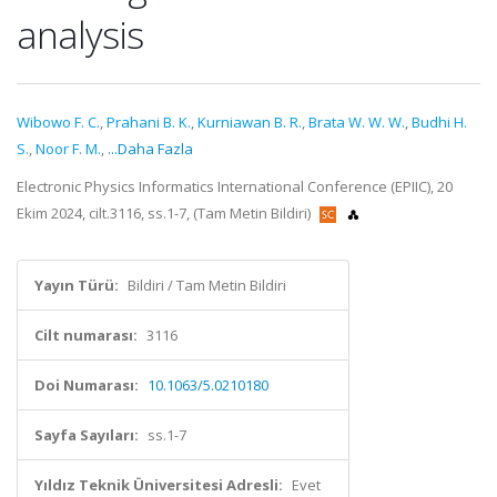
analysis
Wibowo F. C.
,
Prahani B. K.
,
Kurniawan B. R.
,
Brata W. W. W.
,
Budhi H.
S.
,
Noor F. M.
,
...Daha Fazla
Electronic Physics Informatics International Conference (EPIIC), 20
Ekim 2024, cilt.3116, ss.1-7, (Tam Metin Bildiri)
Yayın Türü:
Bildiri / Tam Metin Bildiri
Cilt numarası:
3116
Doi Numarası:
10.1063/5.0210180
Sayfa Sayıları:
ss.1-7
Yıldız Teknik Üniversitesi Adresli:
Evet