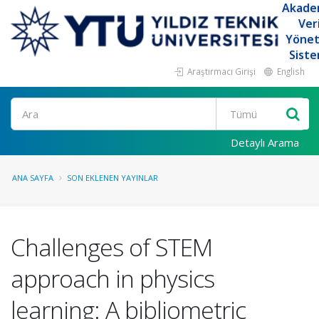
Akade
Ver
Yöne
Siste
Araştırmacı Girişi
English
Ara
Detaylı Arama
ANA SAYFA
SON EKLENEN YAYINLAR
Challenges of STEM
approach in physics
learning: A bibliometric