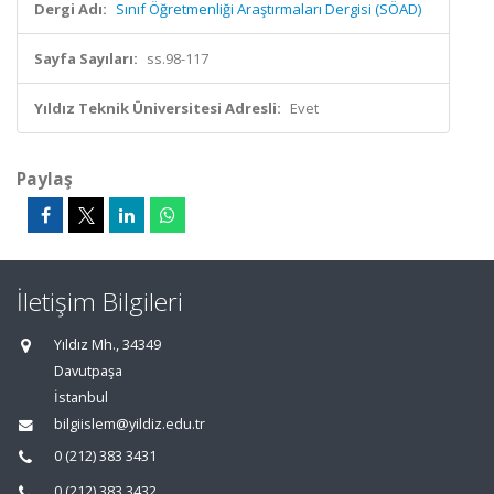
Dergi Adı:
Sınıf Öğretmenliği Araştırmaları Dergisi (SÖAD)
Sayfa Sayıları:
ss.98-117
Yıldız Teknik Üniversitesi Adresli:
Evet
Paylaş
İletişim Bilgileri
Yıldız Mh., 34349
Davutpaşa
İstanbul
bilgiislem@yildiz.edu.tr
0 (212) 383 3431
0 (212) 383 3432