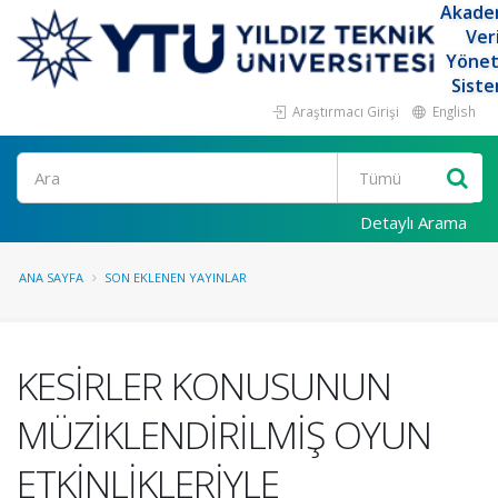
Akade
Ver
Yöne
Siste
Araştırmacı Girişi
English
Ara
Detaylı Arama
ANA SAYFA
SON EKLENEN YAYINLAR
KESİRLER KONUSUNUN
MÜZİKLENDİRİLMİŞ OYUN
ETKİNLİKLERİYLE