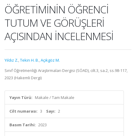
ÖĞRETİMİNİN ÖĞRENCİ
TUTUM VE GÖRÜŞLERİ
AÇISINDAN İNCELENMESİ
Yıldız Z.
,
Tekin H. B.
,
Açıkgöz M.
Sınıf Öğretmenliği Araştırmaları Dergisi (SÖAD), cilt.3, sa.2, ss.98-117,
2023 (Hakemli Dergi)
Yayın Türü:
Makale / Tam Makale
Cilt numarası:
3
Sayı:
2
Basım Tarihi:
2023