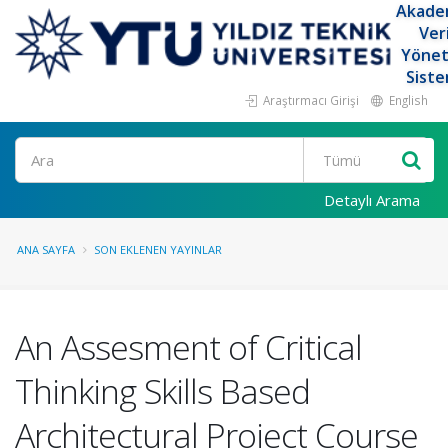
Akade
Ver
Yöne
Siste
Araştırmacı Girişi
English
Ara
Detaylı Arama
ANA SAYFA
SON EKLENEN YAYINLAR
An Assesment of Critical
Thinking Skills Based
Architectural Project Course