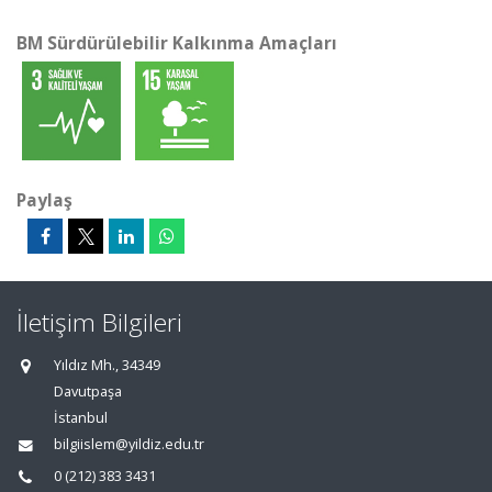
BM Sürdürülebilir Kalkınma Amaçları
Paylaş
İletişim Bilgileri
Yıldız Mh., 34349
Davutpaşa
İstanbul
bilgiislem@yildiz.edu.tr
0 (212) 383 3431