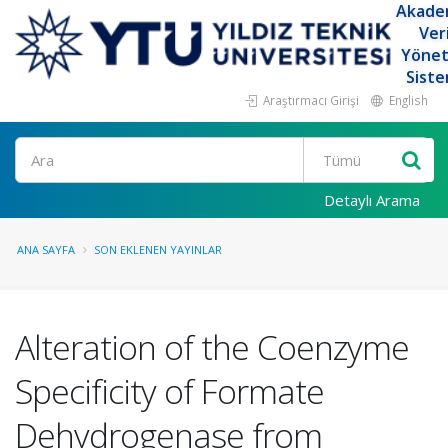
Akade
Ver
Yöne
Siste
Araştırmacı Girişi
English
Ara
Detaylı Arama
ANA SAYFA
SON EKLENEN YAYINLAR
Alteration of the Coenzyme
Specificity of Formate
Dehydrogenase from