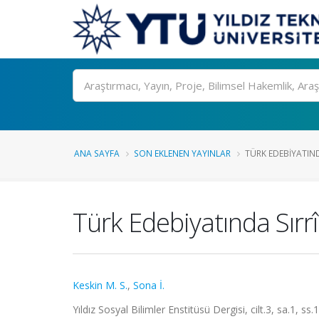
Ara
ANA SAYFA
SON EKLENEN YAYINLAR
TÜRK EDEBIYATINDA
Türk Edebiyatında Sırrî 
Keskin M. S.
,
Sona İ.
Yıldız Sosyal Bilimler Enstitüsü Dergisi, cilt.3, sa.1, s