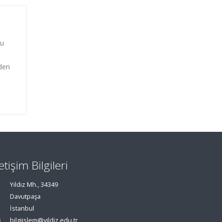
ğu
nden
letişim Bilgileri
Yıldız Mh., 34349
Davutpaşa
İstanbul
bilgiislem@yildiz.edu.tr