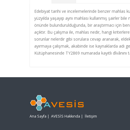
Edebiyat tarihi ve incelemelerinde benzer mahlas 
yüzyılda yaşayıp aynı mahlası kullanmış şairler bile 
önünde bulundurulduğunda, bir araştırmacı için benze
açıktır. Bu çalışma ile, mahlas nedir, hangi kriterle
sorunlar nelerdir gibi sorulara cevap aranarak, eldeki 
ayırmaya çalışmak, akabinde ise kaynaklarda adı geçm
Kütüphanesinde TY2869 numarada kayıtlı dîvânını ta
Ana Sayfa
|
AVESİS Hakkında
|
İletişim