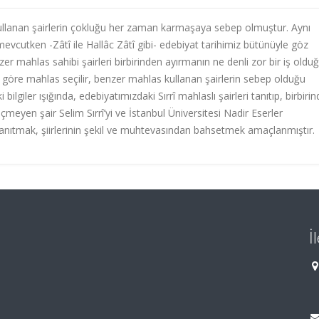
kullanan şairlerin çokluğu her zaman karmaşaya sebep olmuştur. Aynı
mevcutken -Zâtî ile Hallâc Zâtî gibi- edebiyat tarihimiz bütünüyle göz
r mahlas sahibi şairleri birbirinden ayırmanın ne denli zor bir iş oldu
re göre mahlas seçilir, benzer mahlas kullanan şairlerin sebep olduğu
bilgiler ışığında, edebiyatımızdaki Sırrî mahlaslı şairleri tanıtıp, birbiri
eyen şair Selim Sırrî’yi ve İstanbul Üniversitesi Nadir Eserler
nıtmak, şiirlerinin şekil ve muhtevasından bahsetmek amaçlanmıştır.
İ