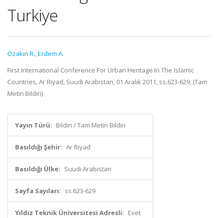
Turkiye
Özakın R.
,
Erdem A.
First International Conference For Urban Heritage In The Islamic
Countries, Ar Riyad, Suudi Arabistan, 01 Aralık 2011, ss.623-629, (Tam
Metin Bildiri)
Yayın Türü:
Bildiri / Tam Metin Bildiri
Basıldığı Şehir:
Ar Riyad
Basıldığı Ülke:
Suudi Arabistan
Sayfa Sayıları:
ss.623-629
Yıldız Teknik Üniversitesi Adresli:
Evet