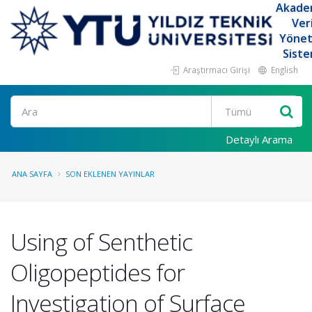
Akade
Ver
Yöne
Siste
Araştırmacı Girişi
English
Ara
Detaylı Arama
ANA SAYFA
SON EKLENEN YAYINLAR
Using of Senthetic
Oligopeptides for
Investigation of Surface