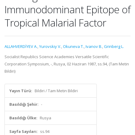
Immunodominant Epitope of
Tropical Malarial Factor
ALLAHVERDİYEV A.
,
Yurovskiy V.
,
Okuneva T.
,
Ivanov B.
,
Grinberg L.
Socialist Republics Science Academies Versatile Scientific
Corporation Symposium, -, Rusya, 02 Haziran 1987, ss.94, (Tam Metin
Bildiri)
Yayın Türü:
Bildiri / Tam Metin Bildiri
Basıldığı Şehir:
-
Basıldığı Ülke:
Rusya
Sayfa Sayıları:
ss.94