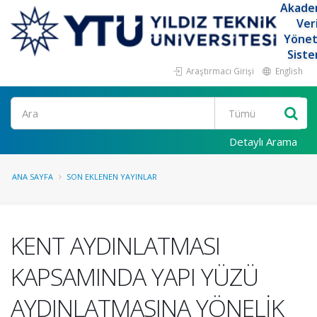
Akade
Ver
Yöne
Siste
Araştırmacı Girişi
English
Ara
Detaylı Arama
ANA SAYFA
SON EKLENEN YAYINLAR
KENT AYDINLATMASI
KAPSAMINDA YAPI YÜZÜ
AYDINLATMASINA YÖNELİK