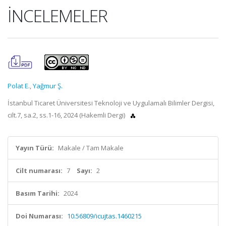
İNCELEMELER
Polat E.
,
Yağmur Ş.
İstanbul Ticaret Üniversitesi Teknoloji ve Uygulamalı Bilimler Dergisi,
cilt.7, sa.2, ss.1-16, 2024 (Hakemli Dergi)
Yayın Türü:
Makale / Tam Makale
Cilt numarası:
7
Sayı:
2
Basım Tarihi:
2024
Doi Numarası:
10.56809/icujtas.1460215