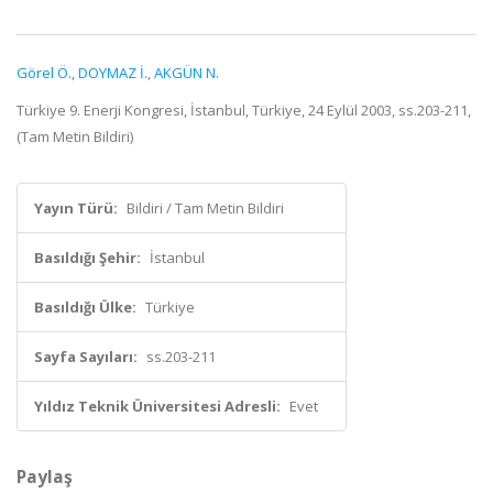
Görel Ö.
,
DOYMAZ İ.
,
AKGÜN N.
Türkiye 9. Enerji Kongresi, İstanbul, Türkiye, 24 Eylül 2003, ss.203-211,
(Tam Metin Bildiri)
Yayın Türü:
Bildiri / Tam Metin Bildiri
Basıldığı Şehir:
İstanbul
Basıldığı Ülke:
Türkiye
Sayfa Sayıları:
ss.203-211
Yıldız Teknik Üniversitesi Adresli:
Evet
Paylaş