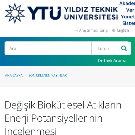
Akade
Ver
Yöne
Siste
Araştırmacı Girişi
English
Ara
Detaylı Arama
ANA SAYFA
SON EKLENEN YAYINLAR
Değişik Biokütlesel Atıkların
Enerji Potansiyellerinin
İncelenmesi