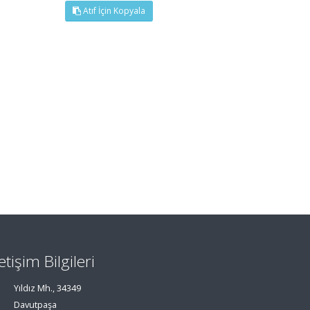
Atıf İçin Kopyala
letişim Bilgileri
Yıldız Mh., 34349
Davutpaşa