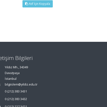
Atıf İçin Kopyala
letişim Bilgileri
Yıldız Mh., 34349
Davutpaşa
İstanbul
bilgiislem@yildiz.edu.tr
0 (212) 383 3431
0 (212) 383 3432
0 (212) 227 3421