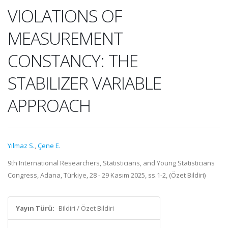
VIOLATIONS OF
MEASUREMENT
CONSTANCY: THE
STABILIZER VARIABLE
APPROACH
Yılmaz S.
,
Çene E.
9th International Researchers, Statisticians, and Young Statisticians
Congress, Adana, Türkiye, 28 - 29 Kasım 2025, ss.1-2, (Özet Bildiri)
Yayın Türü:
Bildiri / Özet Bildiri