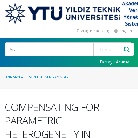
Akade
Ver
Yöne
Siste
Araştırmacı Girişi
English
Ara
Detaylı Arama
ANA SAYFA
SON EKLENEN YAYINLAR
COMPENSATING FOR
PARAMETRIC
HETEROGENEITY IN