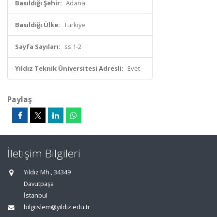
Basıldığı Şehir:
Adana
Basıldığı Ülke:
Türkiye
Sayfa Sayıları:
ss.1-2
Yıldız Teknik Üniversitesi Adresli:
Evet
Paylaş
İletişim Bilgileri
Yıldız Mh., 34349
Davutpaşa
İstanbul
bilgiislem@yildiz.edu.tr