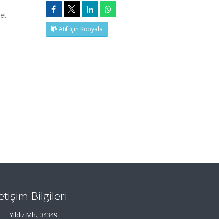
zet
Atıf İçin Kopyala
letişim Bilgileri
Yıldız Mh., 34349