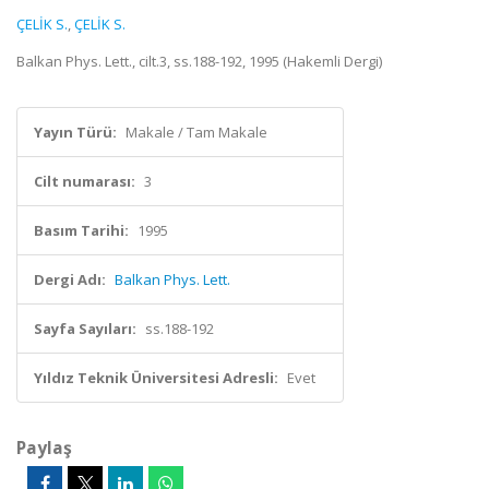
ÇELİK S.
,
ÇELİK S.
Balkan Phys. Lett., cilt.3, ss.188-192, 1995 (Hakemli Dergi)
Yayın Türü:
Makale / Tam Makale
Cilt numarası:
3
Basım Tarihi:
1995
Dergi Adı:
Balkan Phys. Lett.
Sayfa Sayıları:
ss.188-192
Yıldız Teknik Üniversitesi Adresli:
Evet
Paylaş