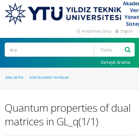
Akade
Ver
Yöne
Siste
Araştırmacı Girişi
English
Ara
Detaylı Arama
ANA SAYFA
SON EKLENEN YAYINLAR
Quantum properties of dual
matrices in GL_q(1/1)