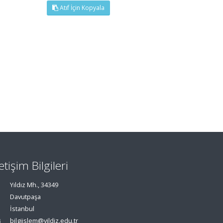
Atıf İçin Kopyala
letişim Bilgileri
Yıldız Mh., 34349
Davutpaşa
İstanbul
bilgiislem@yildiz.edu.tr