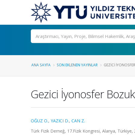
Ara
ANA SAYFA
SON EKLENEN YAYINLAR
GEZICI İYONOSFER
Gezici İyonosfer Bozuk
OĞUZ O.
,
YAZICI D.
,
CAN Z.
Türk Fizik Derneğ, 17.Fizik Kongresi, Alanya, Türkiye, 