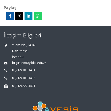
Paylaş
İletişim Bilgileri
Yıldız Mh., 34349
Davutpaşa
İstanbul
bilgiislem@yildiz.edu.tr
0 (212) 383 3431
0 (212) 383 3432
0 (212) 227 3421