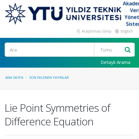
Akade
Ver
Yöne
Siste
Araştırmacı Girişi
English
Ara
Detaylı Arama
ANA SAYFA
SON EKLENEN YAYINLAR
Lie Point Symmetries of
Difference Equation